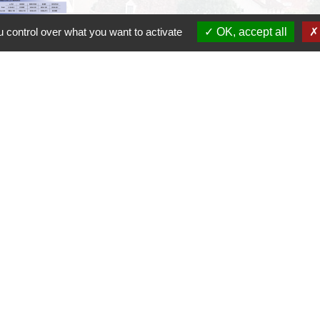
 control over what you want to activate
OK, accept all
C
D
R
P
S
h30-17h