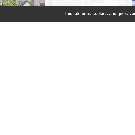
This site uses cookies and gives you
Mairie, horaires
Commune d'Égly
4 Grande Rue
91520 Égly - FRANCE
+33 1 69 26 28 00
Contact par formulaire
Horaires
Lundi - Mercredi - Jeudi : 8h30-12h et 13
Mardi : 13h30-17h / Vendredi : 8h30-12h