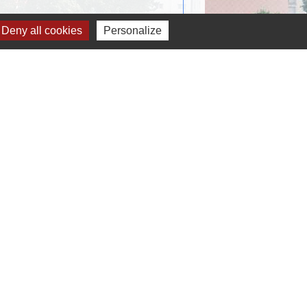
Deny all cookies
Personalize
1
-2
-3
Liens
OEUR D'ESSONNE AGGLOMERATION
EPARTEMENT ESSONNE
EGION ILE DE FRANCE
REFECTURE DE L'ESSONNE
IREDOM