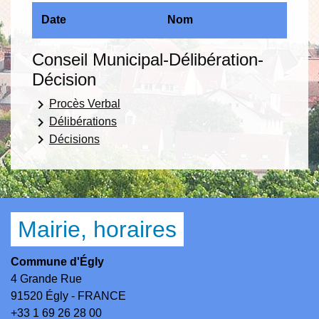
Date
Nom
Conseil Municipal-Délibération-
Décision
keyboard_arrow_right
Procès Verbal
keyboard_arrow_right
Délibérations
keyboard_arrow_right
Décisions
Mairie, horaires
Commune d'Égly
4 Grande Rue
91520 Égly - FRANCE
+33 1 69 26 28 00