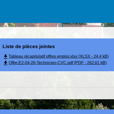
Liste de pièces jointes
file_download
Tableau récapitulatif offres emploi.xlsx (XLSX - 24.4 kB)
file_download
Offre-E2-04-26-Technicien-CVC.pdf (PDF - 262.61 kB)