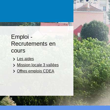
Emploi -
Recrutements en
cours
keyboard_arrow_right
Les aides
keyboard_arrow_right
Mission locale 3 vallées
keyboard_arrow_right
Offres emplois CDEA