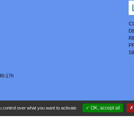
C
D
R
P
S
h30-17h
 control over what you want to activate
OK, accept all
confidentialité
-
Accessibilité
-
Application mobile Localiti
-
P
Site créé en partenariat avec Réseau des Communes