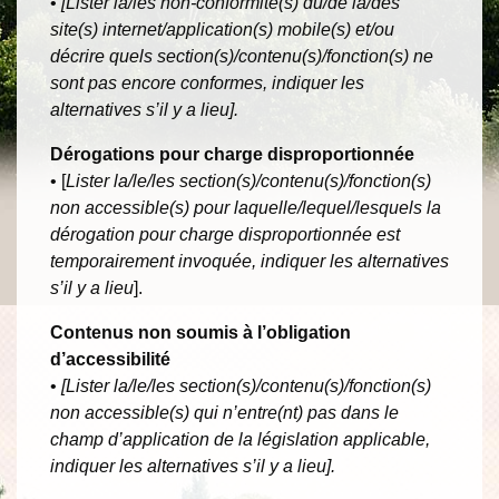
•
[Lister la/les non-conformité(s) du/de la/des
site(s) internet/application(s) mobile(s) et/ou
décrire quels section(s)/contenu(s)/fonction(s) ne
sont pas encore conformes, indiquer les
alternatives s’il y a lieu].
Dérogations pour charge disproportionnée
• [
Lister la/le/les section(s)/contenu(s)/fonction(s)
non accessible(s) pour laquelle/lequel/lesquels la
dérogation pour charge disproportionnée est
temporairement invoquée, indiquer les alternatives
s’il y a lieu
].
Contenus non soumis à l’obligation
d’accessibilité
•
[Lister la/le/les section(s)/contenu(s)/fonction(s)
non accessible(s) qui n’entre(nt) pas dans le
champ d’application de la législation applicable,
indiquer les alternatives s’il y a lieu].