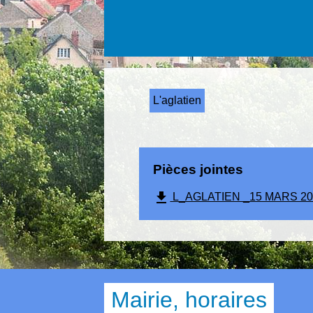
L'aglatien
Pièces jointes
file_download
L_AGLATIEN _15 MARS 2024
Mairie, horaires