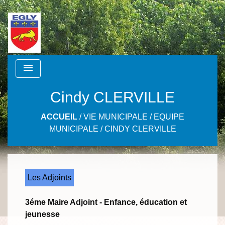
menu
Cindy CLERVILLE
ACCUEIL
/
VIE MUNICIPALE
/
EQUIPE
MUNICIPALE
/
CINDY CLERVILLE
Les Adjoints
3éme Maire Adjoint - Enfance, éducation et
jeunesse