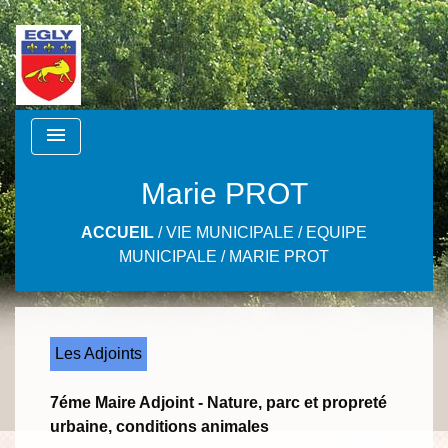
menu
Marie PROT
ACCUEIL
/
VIE MUNICIPALE
/
EQUIPE
MUNICIPALE
/
MARIE PROT
Les Adjoints
7éme Maire Adjoint - Nature, parc et propreté
urbaine, conditions animales