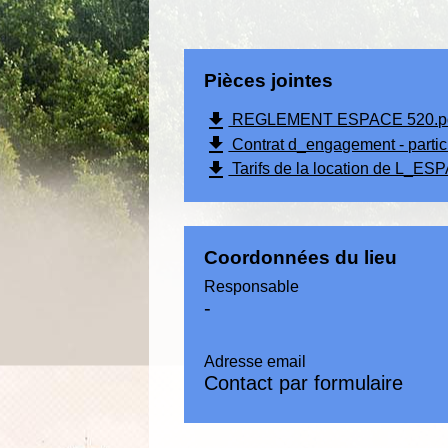
Pièces jointes
file_download
REGLEMENT ESPACE 520.pdf
file_download
Contrat d_engagement - partic
file_download
Tarifs de la location de L_ES
Coordonnées du lieu
Responsable
-
Adresse email
Contact par formulaire