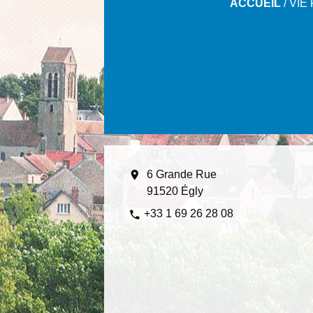
ACCUEIL
/
VIE
location_on
6 Grande Rue
91520 Égly
+33 1 69 26 28 08
phone