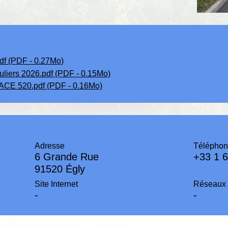
 (PDF - 0.27Mo)
uliers 2026.pdf (PDF - 0.15Mo)
PACE 520.pdf (PDF - 0.16Mo)
Adresse
Téléphon
6 Grande Rue
+33 1 6
91520 Égly
Site Internet
Réseaux 
-
-