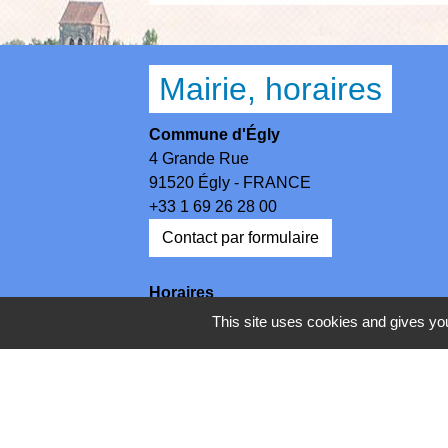
Mairie, horaires
Commune d'Égly
4 Grande Rue
91520 Égly - FRANCE
+33 1 69 26 28 00
Contact par formulaire
Horaires
Lundi - Mercredi - Jeudi : 8h30-12h et 13
This site uses cookies and gives you
Mardi : 13h30-17h / Vendredi : 8h30-12h
Mentions légales
-
Politique de 