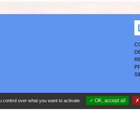
C
D
R
P
S
h30-17h
 control over what you want to activate
OK, accept all
confidentialité
-
Accessibilité
-
Application mobile Localiti
-
P