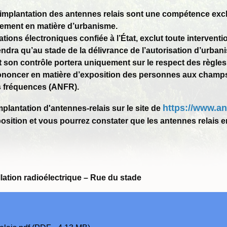
 l’implantation des antennes relais sont une compétence excl
llement en matière d’urbanisme.
ions électroniques confiée à l’État, exclut toute intervent
viendra qu’au stade de la délivrance de l’autorisation d’urb
et son contrôle portera uniquement sur le respect des règle
rononcer en matière d’exposition des personnes aux champs
s fréquences (ANFR).
https://www.anf
implantation d'antennes-
relais sur le site de
position et vous pourrez constater que les antennes relais 
llation radioélectrique – Rue du stade