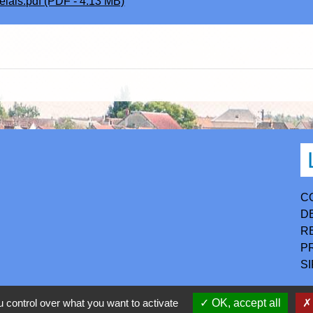
elais.pdf (PDF - 4.13 MB)
C
D
R
P
S
 control over what you want to activate
OK, accept all