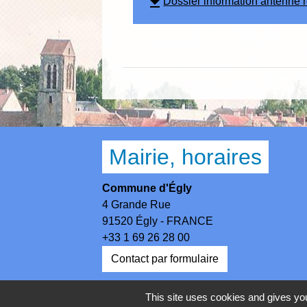
file_download
Dossier information antenne r
Mairie, horaires
Commune d'Égly
4 Grande Rue
91520 Égly - FRANCE
+33 1 69 26 28 00
Contact par formulaire
Horaires
This site uses cookies and gives you