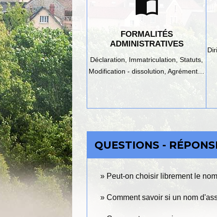
import_contacts
FORMALITÉS
ADMINISTRATIVES
Di
Déclaration,
Immatriculation,
Statuts,
Modification - dissolution,
Agrément…
QUESTIONS - RÉPONS
Peut-on choisir librement le no
Comment savoir si un nom d'assoc