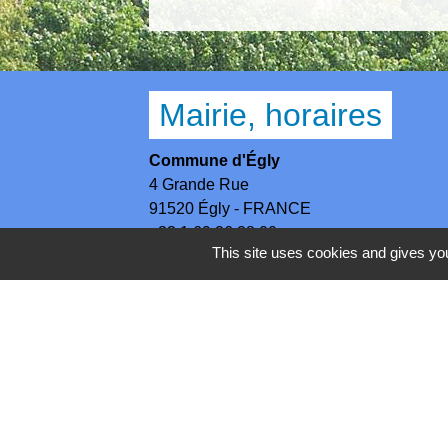
Mairie, horaires
Commune d'Égly
4 Grande Rue
91520 Égly - FRANCE
+33 1 69 26 28 00
This site uses cookies and gives you
Contact par formulaire
Horaires
Lundi - Mercredi - Jeudi : 8h30-12h et 13
Mardi : 13h30-17h / Vendredi : 8h30-12h