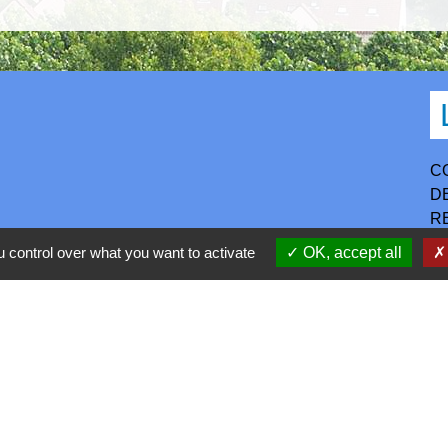
C
D
R
P
 control over what you want to activate
OK, accept all
S
h30-17h