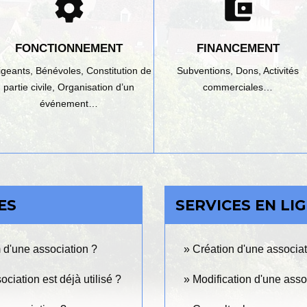
settings
account_balance_wallet
FONCTIONNEMENT
FINANCEMENT
rigeants,
Bénévoles,
Constitution de
Subventions,
Dons,
Activités
partie civile,
Organisation d’un
commerciales…
événement…
ES
SERVICES EN LI
m d'une association ?
Création d'une associat
iation est déjà utilisé ?
Modification d'une asso