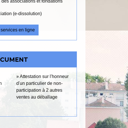
 des associations et fondations
ation (e-dissolution)
 services en ligne
OCUMENT
Attestation sur l'honneur
n
d'un particulier de non-
participation à 2 autres
ventes au déballage