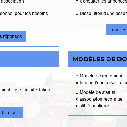
association ?
Consulter les annonces
rsonnel pour les besoins
Dissolution d'une associ
Tous les
ns réponses
MODÈLES DE D
Modèle de règlement
intérieur d'une associatio
ent : fête, manifestation,
Modèle de statuts
d'association reconnue
d'utilité publique
 faire si…